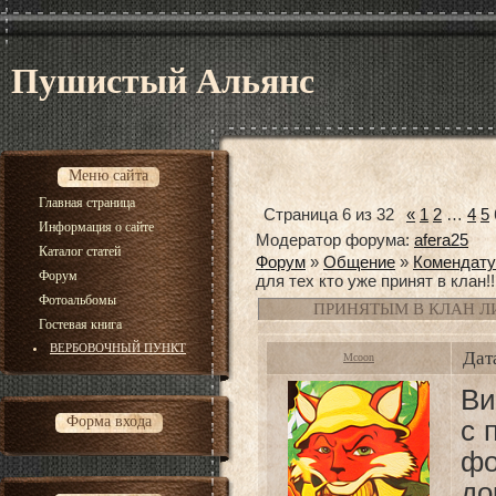
Пушистый Альянс
Меню сайта
Главная страница
Страница
6
из
32
«
1
2
…
4
5
Информация о сайте
Модератор форума:
afera25
Каталог статей
Форум
»
Общение
»
Комендату
Форум
для тех кто уже принят в клан!!!
Фотоальбомы
ПРИНЯТЫМ В КЛАН Л
Гостевая книга
ВЕРБОВОЧНЫЙ ПУНКТ
Дат
Mcoon
Ви
Форма входа
с 
фо
до