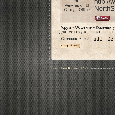
http:/
80
Репутация:
11
NorthS
Статус:
Offline
Форум
»
Общение
»
Комендату
для тех кто уже принят в клан!!!
Страница
6
из
32
«
1
2
…
4
5
Copyright Very Bad Foxes © 2026
|
Бесплатный хостинг
uC