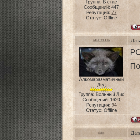
Группа: В стае
Сообщений:
447
Репутация:
77
Статус:
Offline
Дат
AHATOLLIA
PO
По
Алкомаразматичный
Дед
Группа: Вольный Лис
Сообщений:
1620
Репутация:
94
Статус:
Offline
Дат
dsfas