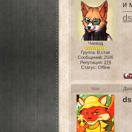
и 
ds
Чаевод
Группа: В стае
Сообщений:
2506
Репутация:
278
Статус:
Offline
Дат
Mcoon
ds