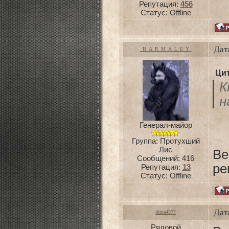
Репутация:
456
Статус:
Offline
Дат
_B_A_R_M_A_L_E_Y_
Ци
К
н
Генерал-майор
Группа: Протухший
Лис
Ве
Сообщений:
416
ре
Репутация:
13
Статус:
Offline
Дат
dima4377
Рядовой