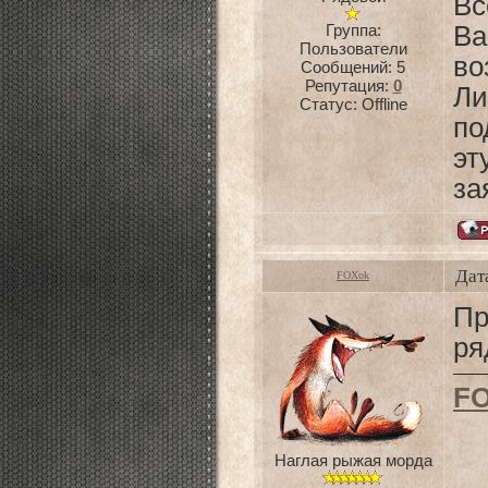
Вс
Группа:
Ba
Пользователи
во
Сообщений:
5
Репутация:
0
Ли
Статус:
Offline
по
эт
за
Дат
FOXok
Пр
ря
F
Наглая рыжая морда