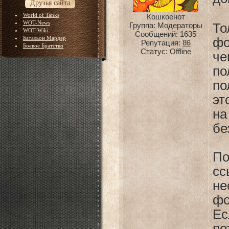
Друзья сайта
World of Tanks
Кошкоенот
WOT-News
Группа: Модераторы
То
WOT-Wiki
Сообщений:
1635
Батальон Мардер
фо
Репутация:
86
Боевое Братство
Статус:
Offline
ч
по
п
эт
на
бе
По
сс
не
фо
Ес
по