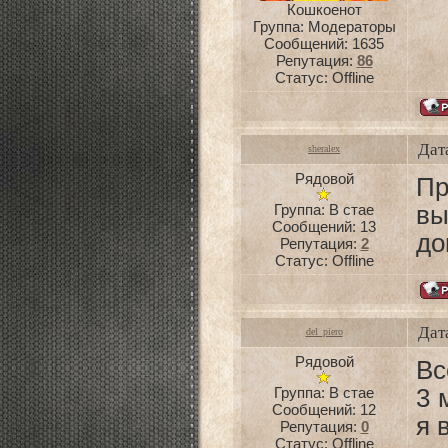
Кошкоенот
Группа: Модераторы
Сообщений:
1635
Репутация:
86
Статус:
Offline
Дат
sheralex
Рядовой
Пр
Группа: В стае
вы
Сообщений:
13
до
Репутация:
2
Статус:
Offline
Дат
del_piero
Рядовой
Вс
Группа: В стае
3 
Сообщений:
12
я 
Репутация:
0
Статус:
Offline