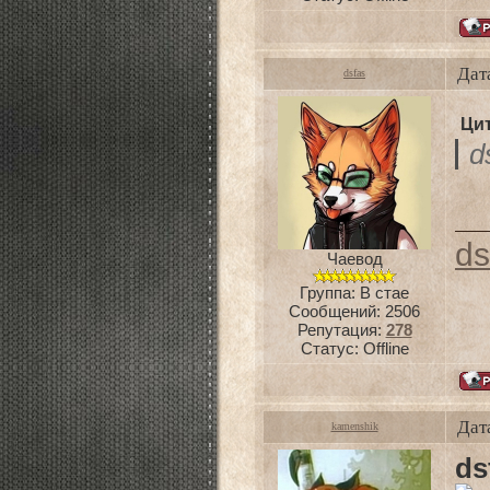
Дат
dsfas
Ци
d
ds
Чаевод
Группа: В стае
Сообщений:
2506
Репутация:
278
Статус:
Offline
Дат
kamenshik
ds