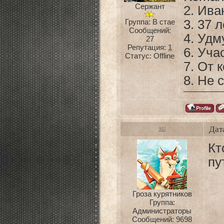
Сержант
2. Ива
Группа: В стае
3. 37 л
Сообщений:
4. Удм
27
Репутация:
1
6. Уча
Статус:
Offline
7. От 
8. Не 
Дат
SU
Кт
пу
Гроза курятников
Группа:
Администраторы
Сообщений:
9698