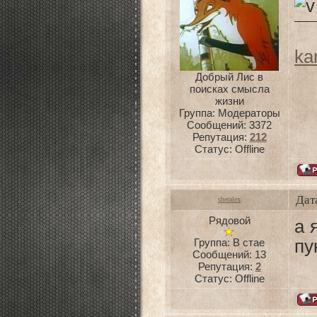
ka
Добрый Лис в
поисках смысла
жизни
Группа: Модераторы
Сообщений:
3372
Репутация:
212
Статус:
Offline
Дат
sheralex
Рядовой
а 
Группа: В стае
пу
Сообщений:
13
Репутация:
2
Статус:
Offline