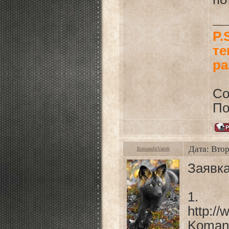
P.
те
ра
С
По
Дата: Втор
KomandirVanek
Заявка
1.
http:/
Komand