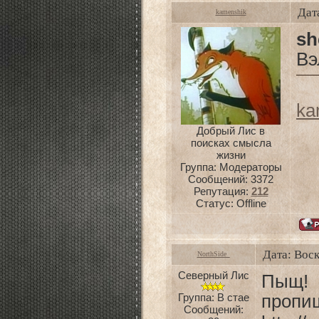
Дат
kamenshik
sh
Вэ
ka
Добрый Лис в
поисках смысла
жизни
Группа: Модераторы
Сообщений:
3372
Репутация:
212
Статус:
Offline
Дата: Воск
NorthSide_
Северный Лис
Пыщ!
Группа: В стае
пропи
Сообщений: