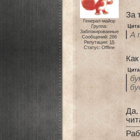
За 
Генерал-майор
Цита
Группа:
Заблокированные
А 
Сообщений:
286
Репутация:
15
Статус:
Offline
Как
Цита
бу
бу
Да,
чит
Раб