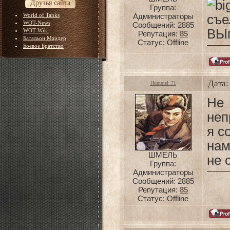
Друзья сайта
Группа:
World of Tanks
Администраторы
съе
WOT-News
Сообщений:
2885
ВЫпа
WOT-Wiki
Репутация:
85
Батальон Мардер
Статус:
Offline
Боевое Братство
Дата:
Hummel_71
Не
неп
я с
нам
ШМЕЛЬ
не 
Группа:
Администраторы
Сообщений:
2885
Репутация:
85
Статус:
Offline