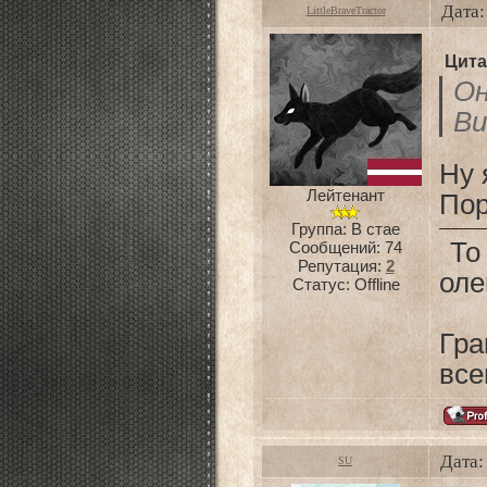
Дата:
LittleBraveTractor
Цита
О
В
Ну 
Лейтенант
Пор
Группа: В стае
То 
Сообщений:
74
Репутация:
2
оле
Статус:
Offline
Гр
все
Дата:
SU