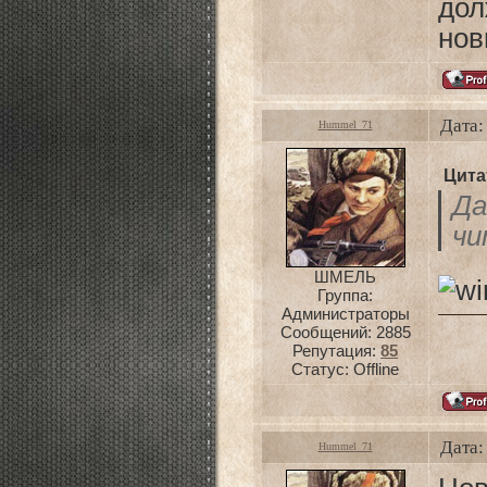
дол
нов
Дата:
Hummel_71
Цита
Да
чи
ШМЕЛЬ
Группа:
Администраторы
Сообщений:
2885
Репутация:
85
Статус:
Offline
Дата:
Hummel_71