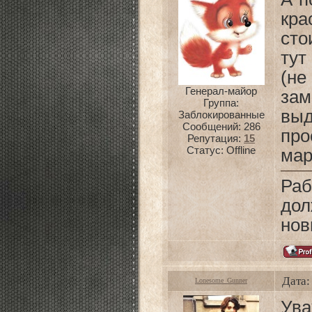
кра
сто
тут
(н
Генерал-майор
за
Группа:
вы
Заблокированные
Сообщений:
286
про
Репутация:
15
Статус:
Offline
мар
Раб
дол
нов
Дата:
Lonesome_Gunner
Ува