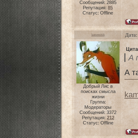
Сообщений:
2885
Репутация:
85
Статус:
Offline
Дата:
kamenshik
Цита
А 
А т
Добрый Лис в
поисках смысла
kam
жизни
Группа:
Модераторы
Сообщений:
3372
Репутация:
212
Статус:
Offline