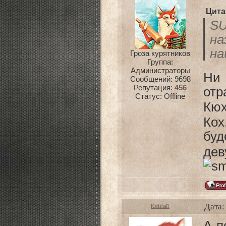
Цита
SU
н
на
Гроза курятников
Группа:
Администраторы
Ни 
Сообщений:
9698
Репутация:
456
отр
Статус:
Offline
Кюх
Кох
бу
дев
Дата:
KarishaR
А п