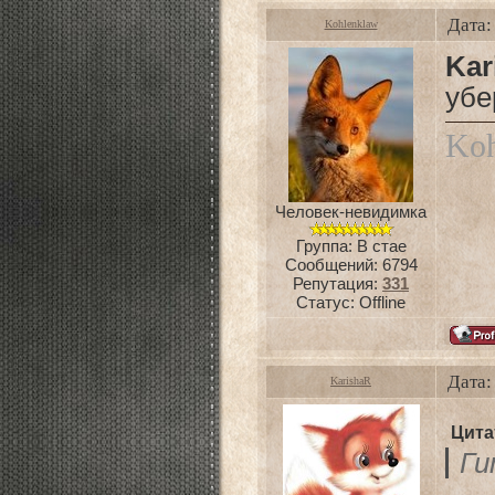
Дата:
Kohlenklaw
Kar
убе
Koh
Человек-невидимка
Группа: В стае
Сообщений:
6794
Репутация:
331
Статус:
Offline
Дата:
KarishaR
Цита
Ги