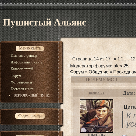
Пушистый Альянс
Меню сайта
Главная страница
Страница
14
из
17
«
1
2
…
12
Информация о сайте
Модератор форума:
afera25
Каталог статей
Форум
»
Общение
»
Проходна
Форум
ПОЧЕМУ МС-1
Фотоальбомы
Гостевая книга
Дата:
Hummel_71
ВЕРБОВОЧНЫЙ ПУНКТ
Цита
К 
Форма входа
ус
ШМЕЛЬ