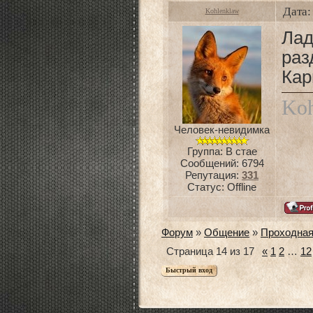
Дата:
Kohlenklaw
Ла
раз
Кар
Koh
Человек-невидимка
Группа: В стае
Сообщений:
6794
Репутация:
331
Статус:
Offline
Форум
»
Общение
»
Проходна
Страница
14
из
17
«
1
2
…
12