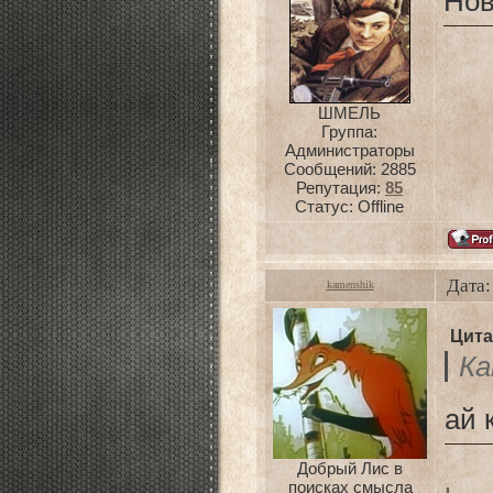
Нов
ШМЕЛЬ
Группа:
Администраторы
Сообщений:
2885
Репутация:
85
Статус:
Offline
Дата:
kamenshik
Цита
Ка
ай 
Добрый Лис в
поисках смысла