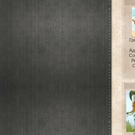
Гр
Ад
Со
Р
С