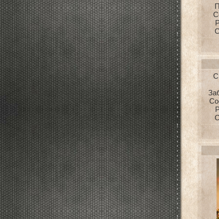
П
С
Р
С
С
За
Со
Р
С