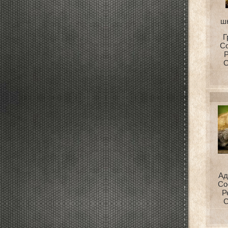
ш
Г
С
Р
С
Ад
Со
Р
С