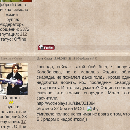
Добрый Лис в
оисках смысла
жизни
Группа:
Модераторы
общений:
3372
епутация:
212
татус:
Offline
Lonesome_Gunner
Дата: Среда, 15.05.2013, 21:13 | Сообщение #
32
Господа, сейчас такой бой был, я получ
Колобанова, но с медалью Фадина обло
снаряды, не пожалел даже голды, кроме одно
недобитка добить, но.. последним снаря
затаранить. И что вы думаете? Фадина не дал
сказано, что только снарядом. Мало тог
Сержант
засчитали.
http://wotreplays.ru/site/921384
Группа:
Это мой 22 бой на МС-1
ользователи
Умиляло полное непонимание врага о том, что
ообщений:
28
БК рядом с недобитком))
епутация:
17
татус:
Offline