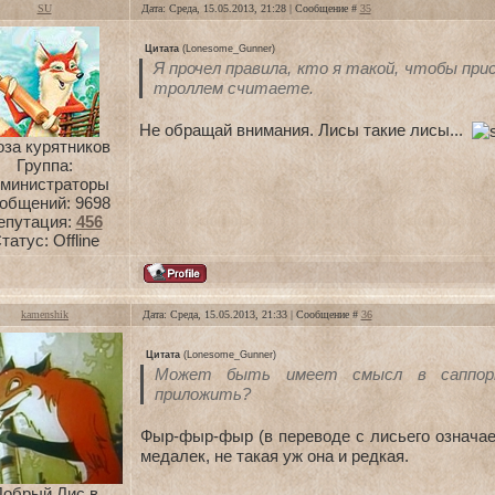
SU
Дата: Среда, 15.05.2013, 21:28 | Сообщение #
35
Цитата
(
Lonesome_Gunner
)
Я прочел правила, кто я такой, чтобы при
троллем считаете.
Не обращай внимания. Лисы такие лисы...
оза курятников
Группа:
министраторы
общений:
9698
епутация:
456
татус:
Offline
kamenshik
Дата: Среда, 15.05.2013, 21:33 | Сообщение #
36
Цитата
(
Lonesome_Gunner
)
Может быть имеет смысл в саппор
приложить?
Фыр-фыр-фыр (в переводе с лисьего означае
медалек, не такая уж она и редкая.
Добрый Лис в