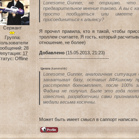
Lonesome_Gunner, не отрицаю, что
предварительное мнение таково. А вы с ка
просто пообщаться или имеете п
присоединиться к альянсу?
Сержант
Я прочел правила, кто я такой, чтобы прис
троллем считаете. Я гость, который расчиты
Группа:
отношение, не более)
ользователи
ообщений:
28
Добавлено
(15.05.2013, 21:23)
епутация:
17
---------------------------------------------
татус:
Offline
Цитата
(
kamenshik
)
Lonesome_Gunner, аналогичная ситуация 
захватывал базу, оставил АФКшному п
расстрелял боекомплект, после 100% з
Фадина не получил. Быле это года полто
известно, разработчики сами признавали
медали весьма косячны.
Может быть имеет смысл в саппорт написать