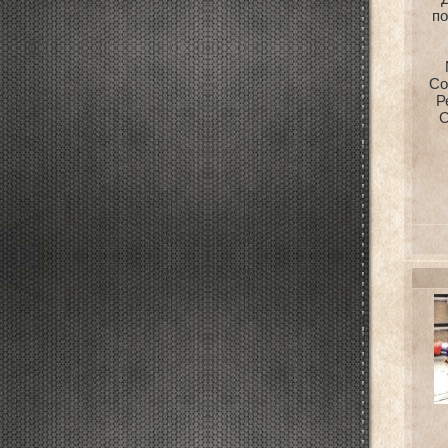
п
Со
Р
С