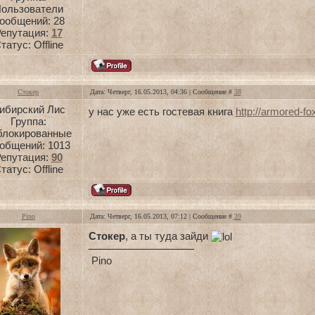
ользователи
ообщений:
28
епутация:
17
татус:
Offline
Стокер
Дата: Четверг, 16.05.2013, 04:36 | Сообщение #
38
ибирский Лис
у нас уже есть гостевая книга
http://armored-fo
Группа:
блокированные
общений:
1013
епутация:
90
татус:
Offline
Pino
Дата: Четверг, 16.05.2013, 07:12 | Сообщение #
39
Стокер
, а ты туда зайди
Pino