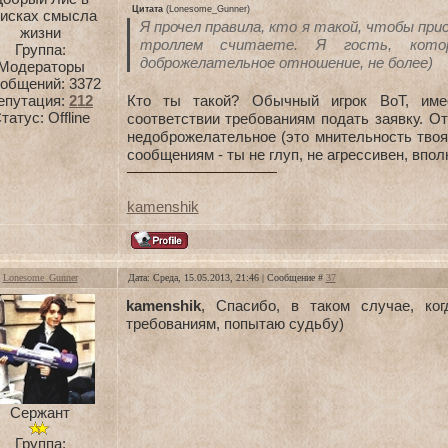
Цитата
(
Lonesome_Gunner
)
оисках смысла
Я прочел правила, кто я такой, чтобы при
жизни
троллем считаете. Я гость, кото
Группа:
доброжелательное отношение, не более)
Модераторы
общений:
3372
епутация:
212
Кто ты такой? Обычный игрок ВоТ, име
татус:
Offline
соответствии требованиям подать заявку. О
недоброжелательное (это мнительность твоя 
сообщениям - ты не глуп, не агрессивен, впо
kamenshik
Lonesome_Gunner
Дата: Среда, 15.05.2013, 21:46 | Сообщение #
37
kamenshik
, Спасибо, в таком случае, ког
требованиям, попытаю судьбу)
Сержант
Группа: