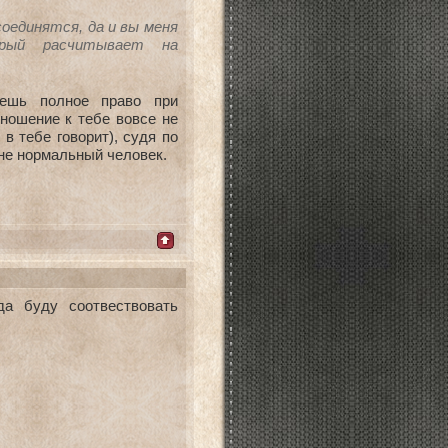
соединятся, да и вы меня
рый расчитывает на
ешь полное право при
тношение к тебе вовсе не
в тебе говорит), судя по
лне нормальный человек.
да буду соотвествовать