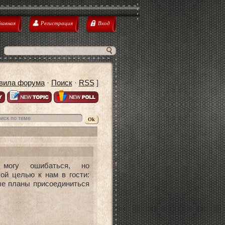
лавная
Регистрация
Вход
вила форума
·
Поиск
·
RSS
]
могу ошибаться, но
ой целью к нам в гости:
ые планы присоединиться