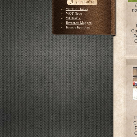
Друзья сайта
World of Tanks
п
WOT-News
WOT-Wiki
Батальон Мардер
Боевое Братство
Со
Р
С
П
С
Р
С