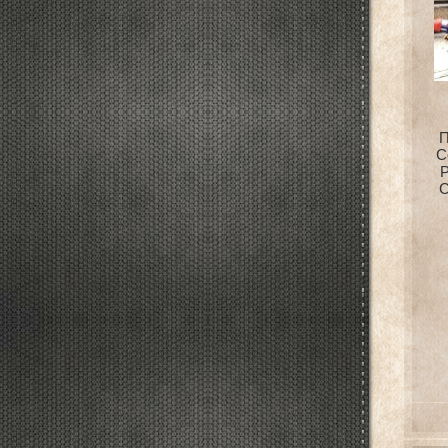
П
С
Р
С