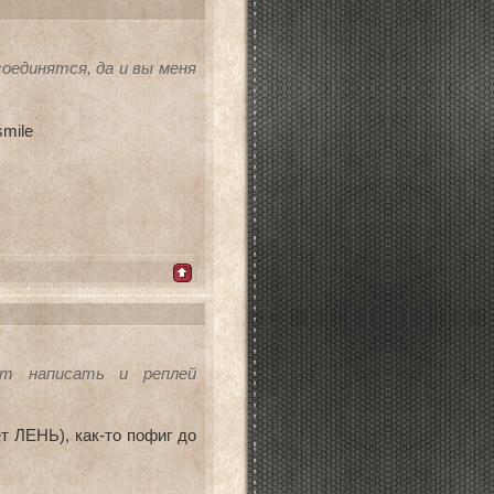
соединятся, да и вы меня
т написать и реплей
т ЛЕНЬ), как-то пофиг до