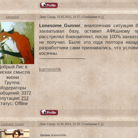
kamenshik
Дата: Среда, 15.05.2013, 21:17 | Сообщение #
33
Lonesome_Gunner
, аналогичная ситуация 
захватывал базу, оставил АФКшному пр
расстрелял боекомплект, после 100% захват
не получил. Быле это года полтора назад,
разработчики сами признавались, что услов
косячны.
Добрый Лис в
kamenshik
оисках смысла
жизни
Группа:
Модераторы
общений:
3372
епутация:
212
татус:
Offline
Lonesome_Gunner
Дата: Среда, 15.05.2013, 21:23 | Сообщение #
34
Цитата
(
kamenshik
)