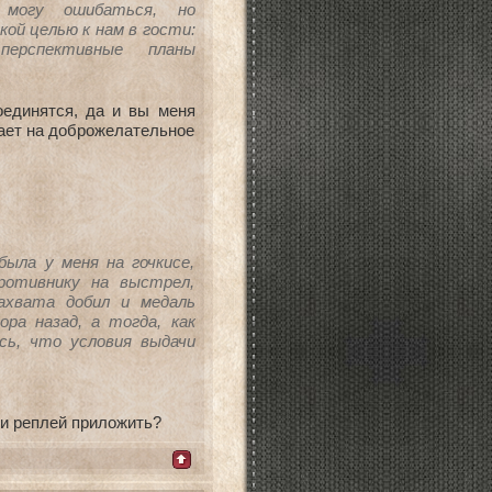
 могу ошибаться, но
кой целью к нам в гости:
ерспективные планы
оединятся, да и вы меня
вает на доброжелательное
была у меня на гочкисе,
ротивнику на выстрел,
ахвата добил и медаль
ра назад, а тогда, как
сь, что условия выдачи
 и реплей приложить?