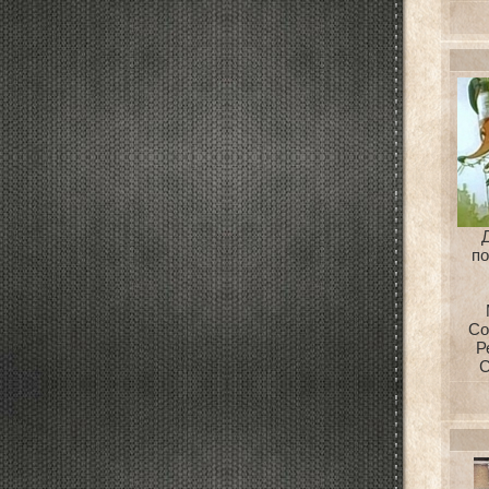
п
Со
Р
С