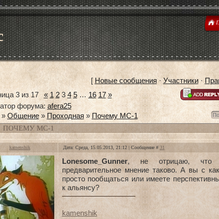
Г
с
[
Новые сообщения
·
Участники
·
Пра
ница
3
из
17
«
1
2
3
4
5
…
16
17
»
атор форума:
afera25
»
Общение
»
Проходная
»
Почему МС-1
ПОЧЕМУ МС-1
kamenshik
Дата: Среда, 15.05.2013, 21:12 | Сообщение #
31
Lonesome_Gunner
, не отрицаю, что 
предварительное мнение таково. А вы с как
просто пообщаться или имеете перспективн
к альянсу?
kamenshik