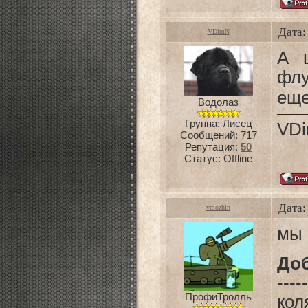
Дата:
VDimN
А ш
флу
еще
Водолаз
Группа: Лисец
VD
Сообщений:
717
Репутация:
50
Статус:
Offline
Дата:
vmozhin
мы 
До
-----
ПрофиТролль
кол