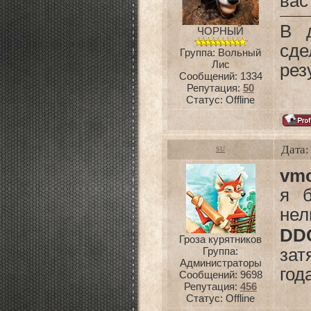
вас
В 
ЧОРНЫЙ
сде
Группа: Вольный
Лис
рез
Сообщений:
1334
Репутация:
50
Статус:
Offline
Дата:
SU
vmo
я б
нел
DD
Гроза курятников
Группа:
зат
Администраторы
год
Сообщений:
9698
Репутация:
456
Статус:
Offline