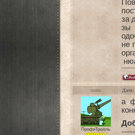
По
пос
за 
зы
одо
не 
ор
нюа
Дата:
vmozhin
а ф
кон
До
ПрофиТролль
-----