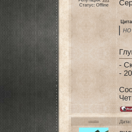
Сер
Статус:
Offline
Цита
но
Глу
- С
- 2
Со
Чет
Дата:
vmozhin