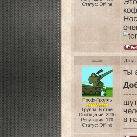
Это
Статус:
Offline
ко
Нос
оч
Дата:
vmozhin
ты 
До
-----
ПрофиТролль
шут
чел
Группа: В стае
Сообщений:
2236
в н
Репутация:
170
Статус:
Offline