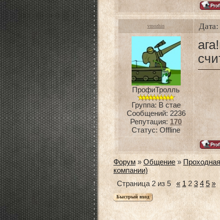
Дата:
vmozhin
ага
счи
ПрофиТролль
Группа: В стае
Сообщений:
2236
Репутация:
170
Статус:
Offline
Форум
»
Общение
»
Проходна
компании)
Страница
2
из
5
«
1
2
3
4
5
»