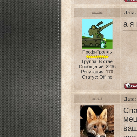
Дата:
vmozhin
а я
ПрофиТролль
Группа: В стае
Сообщений:
2236
Репутация:
170
Статус:
Offline
Дата:
injir113
Спа
ме
ва