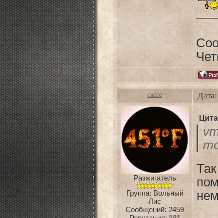
Со
Чет
Дата:
CaCO3
Цита
vm
то
Та
Разжигатель
пом
Группа: Вольный
нем
Лис
Сообщений:
2459
Репутация:
181