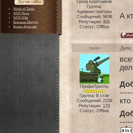
Гроза курятников
Друзья сайта
Группа:
World of Tanks
Администраторы
WOT-News
А к
Сообщений:
9698
WOT-Wiki
Репутация:
456
Батальон Мардер
Статус:
Offline
Боевое Братство
Дата:
vmozhin
все
дел
До
ПрофиТролль
-----
Группа: В стае
кто
Сообщений:
2236
Репутация:
170
Статус:
Offline
До
-----