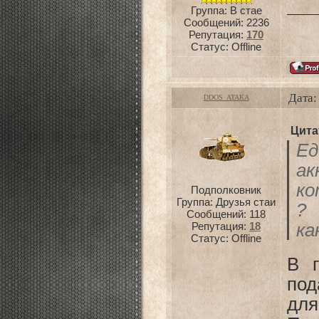
Группа: В стае
Сообщений:
2236
Репутация:
170
Статус:
Offline
Дата:
DDOS_ATAKA
Цита
Ед
ак
ко
Подполковник
Группа: Друзья стаи
?
Сообщений:
118
Репутация:
18
ка
Статус:
Offline
В г
под
для