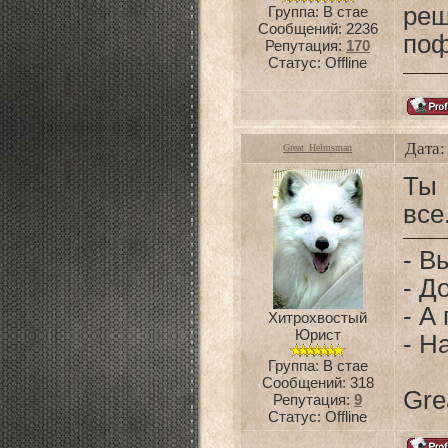
ре
Группа: В стае
Сообщений:
2236
поф
Репутация:
170
Статус:
Offline
Дата:
Great_Helmsman
Ты 
все
- В
- Д
- А
Хитрохвостый
Юрист
- Н
Группа: В стае
Сообщений:
318
Gre
Репутация:
9
Статус:
Offline