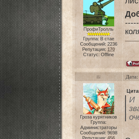
лис
До
-----
ПрофиТролль
кол
Группа: В стае
Сообщений:
2236
Репутация:
170
Статус:
Offline
Дата:
SU
Цита
И 
з
оч
Гроза курятников
Группа:
Администраторы
Сообщений:
9698
Репутация:
456