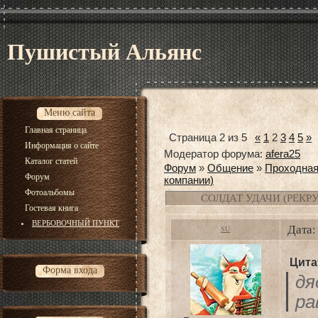
Пушистый Альянс
Меню сайта
Главная страница
Страница
2
из
5
«
1
2
3
4
5
»
Информация о сайте
Модератор форума:
afera25
Каталог статей
Форум
»
Общение
»
Проходна
Форум
компании)
Фотоальбомы
СОЛДАТ УДАЧИ (РЕКР
Гостевая книга
ВЕРБОВОЧНЫЙ ПУНКТ
Дата:
SU
Цита
Форма входа
дя
ра