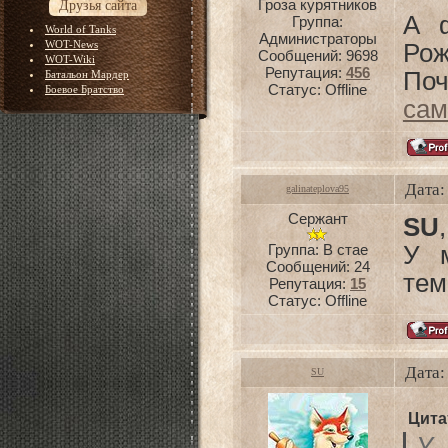
Гроза курятников
Друзья сайта
А ф
Группа:
World of Tanks
Администраторы
WOT-News
Рож
Сообщений:
9698
WOT-Wiki
Репутация:
456
Поч
Батальон Мардер
Статус:
Offline
Боевое Братство
сам
Дата:
galinateplova95
Сержант
SU
Группа: В стае
У 
Сообщений:
24
тем
Репутация:
15
Статус:
Offline
Дата:
SU
Цита
У 