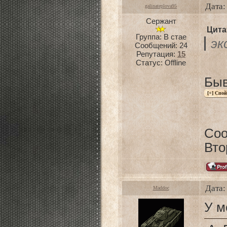
Дата:
galinateplova95
Сержант
Цита
Группа: В стае
эк
Сообщений:
24
Репутация:
15
Статус:
Offline
Бы
Со
Вто
Дата:
Maddoc
У м