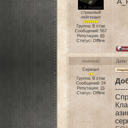
A_
страшный
лейтенант
Группа: В стае
Сообщений:
567
Репутация:
65
Статус:
Offline
Дата:
galinateplova95
Сержант
Группа: В стае
До
Сообщений:
24
-----
Репутация:
15
Статус:
Offline
Спр
Кла
аз
сер