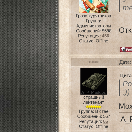
те
Гроза курятников
Группа:
Администраторы
Отк
Сообщений:
9698
Репутация:
456
Статус:
Offline
Дата:
Maddoc
Цита
Ро
:))
страшный
лейтенант
Мож
Группа: В стае
Сообщений:
567
A_
Репутация:
65
Статус:
Offline