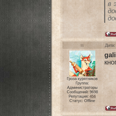
в 
до
д
не
о
уд
Дата:
SU
gal
кно
Гроза курятников
Группа:
Администраторы
Сообщений:
9698
Репутация:
456
Статус:
Offline