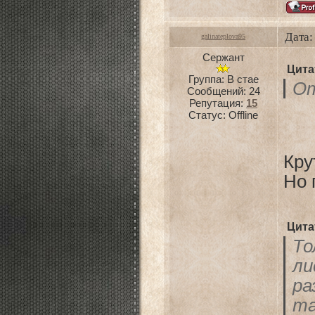
Дата:
galinateplova95
Сержант
Цита
Группа: В стае
От
Сообщений:
24
Репутация:
15
Статус:
Offline
Кру
Но 
Цита
То
ли
ра
та