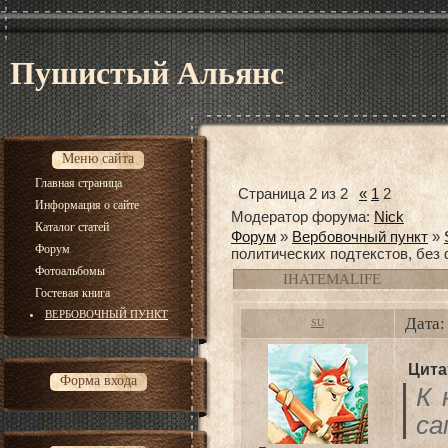
Пушистый Альянс
Меню сайта
Главная страница
Страница
2
из
2
«
1
2
Информация о сайте
Модератор форума:
Nick
Каталог статей
Форум
»
Вербовочный пункт
»
Форум
политических подтекстов, без 
Фотоальбомы
IHATEMALIFE
Гостевая книга
ВЕРБОВОЧНЫЙ ПУНКТ
Дата:
SU
Цита
Форма входа
К 
са