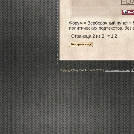
FO
Форум
»
Вербовочный пункт
»
политических подтекстов, без 
Страница
2
из
2
«
1
2
Copyright Very Bad Foxes © 2026
|
Бесплатный хостинг
uC