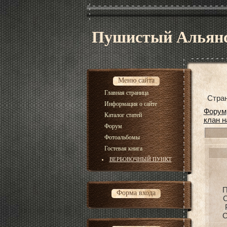
Пушистый Альян
Меню сайта
Главная страница
Стра
Информация о сайте
Форум
Каталог статей
клан н
Форум
Фотоальбомы
Гостевая книга
ВЕРБОВОЧНЫЙ ПУНКТ
П
Форма входа
С