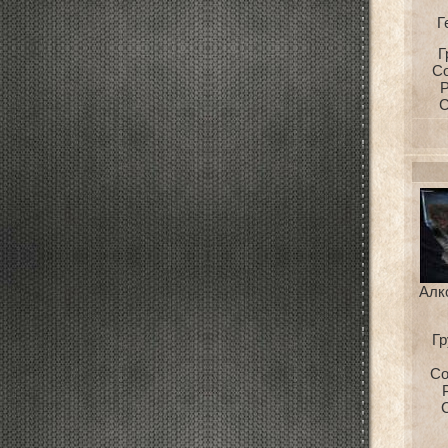
Г
Г
С
Р
С
Алк
Гр
Со