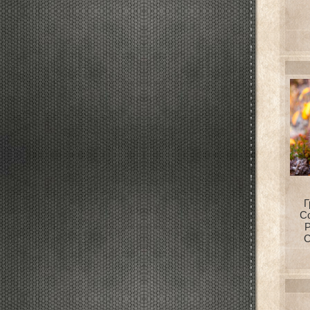
Г
С
С