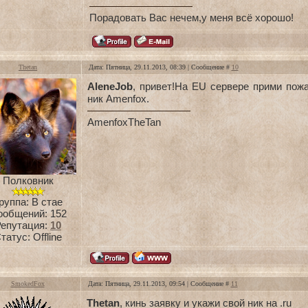
Порадовать Вас нечем,у меня всё хорошо!
Thetan
Дата: Пятница, 29.11.2013, 08:39 | Сообщение #
10
AleneJob
, привет!На EU сервере прими пож
ник Amenfox.
Amenfox
TheTan
Полковник
руппа: В стае
ообщений:
152
Репутация:
10
татус:
Offline
SmokedFox
Дата: Пятница, 29.11.2013, 09:54 | Сообщение #
11
Thetan
, кинь заявку и укажи свой ник на .ru