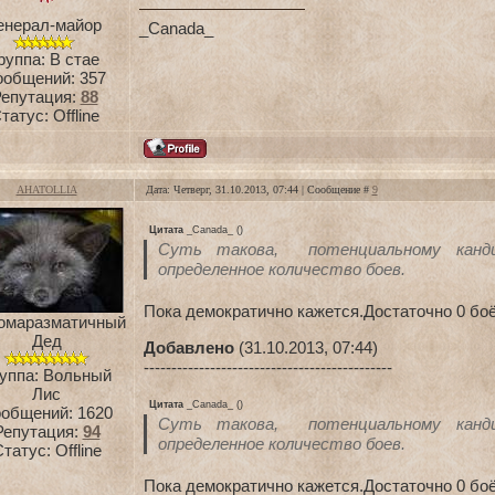
енерал-майор
_Canada_
руппа: В стае
ообщений:
357
епутация:
88
татус:
Offline
AHATOLLIA
Дата: Четверг, 31.10.2013, 07:44 | Сообщение #
9
Цитата
_Canada_
(
)
Суть такова, потенциальному канд
определенное количество боев.
Пока демократично кажется.Достаточно 0 боё
омаразматичный
Дед
Добавлено
(31.10.2013, 07:44)
---------------------------------------------
уппа: Вольный
Лис
Цитата
_Canada_
(
)
общений:
1620
Суть такова, потенциальному канд
Репутация:
94
определенное количество боев.
Статус:
Offline
Пока демократично кажется.Достаточно 0 боё