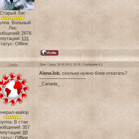
Старый Лис
уппа: Вольный
Лис
общений:
2676
епутация:
131
татус:
Offline
_Canada_
Дата: Среда, 30.10.2013, 20:58 | Сообщение #
6
AleneJob
, сколько нужно боев откатать?
_Canada_
енерал-майор
руппа: В стае
ообщений:
357
епутация:
88
татус:
Offline