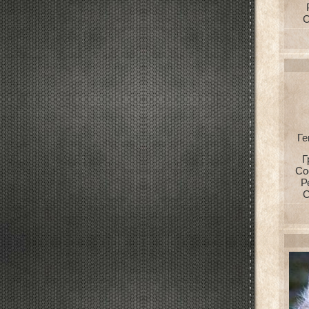
С
Ге
Г
Со
Р
С