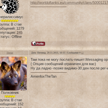
http://worldoftanks.eu/community/clans/500012
нералиссимус
руппа: В стае
общений:
1279
епутация:
245
татус:
Offline
Thetan
Дата: Пятница, 29.11.2013, 10:15 | Сообщение #
12
Там пока не могу послать-пишет:Messaging option
( Опция сообщений ограничен для вас)
Ну да ладно -позже видимо-30 ден после рег-и
Amenfox
TheTan
Полковник
руппа: В стае
ообщений:
152