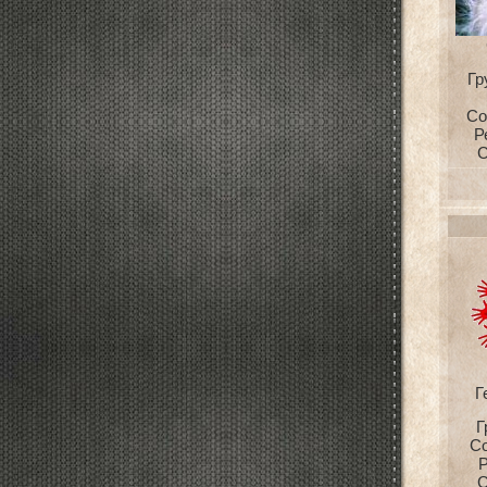
Гр
Со
Р
С
Г
Г
С
Р
С