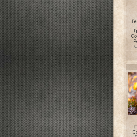
Ге
Г
Со
Р
С
Г
С