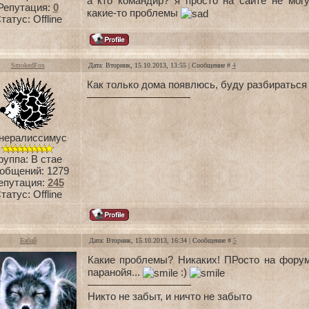
а кто командир? я просто на сайте не мог
Репутация:
0
какие-то проблемы
татус:
Offline
SmokedFox
Дата: Вторник, 15.10.2013, 13:55 | Сообщение #
4
Как только дома появлюсь, буду разбиратьс
нералиссимус
руппа: В стае
общений:
1279
епутация:
245
татус:
Offline
Бабай
Дата: Вторник, 15.10.2013, 16:34 | Сообщение #
5
Какие проблемы? Никаких! ПРосто на фору
паранойя...
:)
Никто не забыт, и ничто не забыто