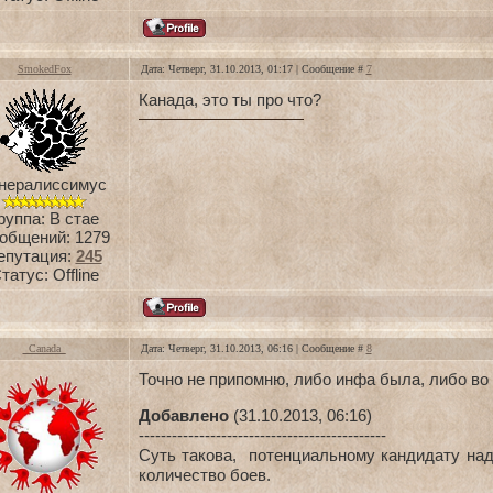
SmokedFox
Дата: Четверг, 31.10.2013, 01:17 | Сообщение #
7
Канада, это ты про что?
нералиссимус
руппа: В стае
общений:
1279
епутация:
245
татус:
Offline
_Canada_
Дата: Четверг, 31.10.2013, 06:16 | Сообщение #
8
Точно не припомню, либо инфа была, либо во
Добавлено
(31.10.2013, 06:16)
---------------------------------------------
Суть такова, потенциальному кандидату над
количество боев.