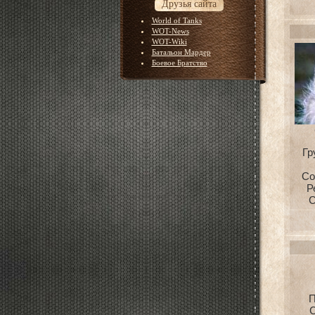
Друзья сайта
World of Tanks
WOT-News
WOT-Wiki
Батальон Мардер
Боевое Братство
Гр
Со
Р
С
П