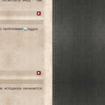
у посмотреть инфу - там
я с проблемами
ме исподволь начинается