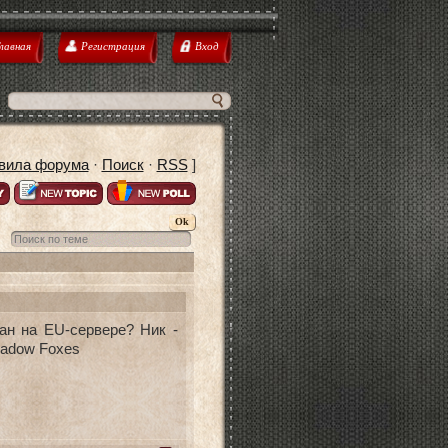
лавная
Регистрация
Вход
вила форума
·
Поиск
·
RSS
]
ан на EU-сервере? Ник -
hadow Foxes