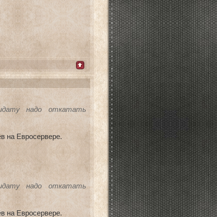
идату надо откатать
в на Евросервере.
идату надо откатать
в на Евросервере.