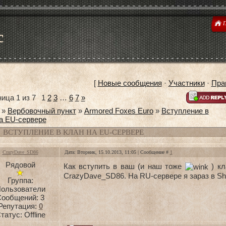
Г
с
[
Новые сообщения
·
Участники
·
Пра
ница
1
из
7
1
2
3
…
6
7
»
»
Вербовочный пункт
»
Armored Foxes Euro
»
Вступление в
а EU-сервере
ВСТУПЛЕНИЕ В КЛАН НА EU-СЕРВЕРЕ
CrazyDave_SD86
Дата: Вторник, 15.10.2013, 11:05 | Сообщение #
1
Рядовой
Как вступить в ваш (и наш тоже
) кл
CrazyDave_SD86. На RU-сервере я зараз в S
Группа:
ользователи
Сообщений:
3
Репутация:
0
татус:
Offline