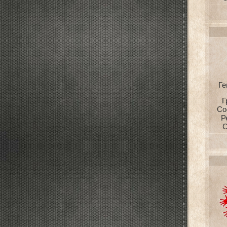
Ге
Г
Со
Р
С