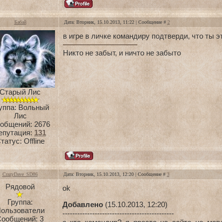
Бабай
Дата: Вторник, 15.10.2013, 11:22 | Сообщение #
2
в игре в личке командиру подтверди, что ты э
Никто не забыт, и ничто не забыто
Старый Лис
уппа: Вольный
Лис
общений:
2676
епутация:
131
татус:
Offline
CrazyDave_SD86
Дата: Вторник, 15.10.2013, 12:20 | Сообщение #
3
Рядовой
ok
Группа:
Добавлено
(15.10.2013, 12:20)
ользователи
---------------------------------------------
Сообщений:
3