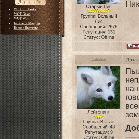
Друзья сайта
Ник
Старый Лис
World of Tanks
WOT-News
Группа: Вольный
WOT-Wiki
Лис
Батальон Мардер
Сообщений:
2676
Боевое Братство
Репутация:
131
Статус:
Offline
Дата:
StalkShade
Пы
неп
на
гов
вс
Лейтенант
зем
Группа: В стае
До
Сообщений:
48
Репутация:
9
----
Статус:
Offline