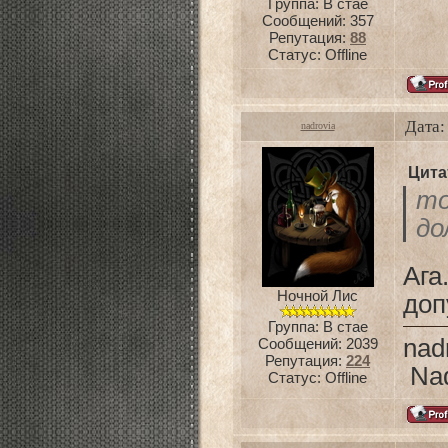
Группа: В стае
Сообщений:
357
Репутация:
88
Статус:
Offline
Дата:
nadrovia
Цита
то
до
Аг
Ночной Лис
доп
Группа: В стае
nad
Сообщений:
2039
Репутация:
224
Nad
Статус:
Offline