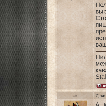
По
вы
Ст
пи
пр
ис
ваш
Пил
ме
кав
Sta
Дата:
Nick
А к