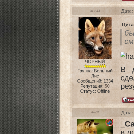
Дата:
injir113
Цита
б
см
ЧОРНЫЙ
В 
Группа: Вольный
Лис
сде
Сообщений:
1334
рез
Репутация:
50
Статус:
Offline
Дата:
afera25
_C
в л