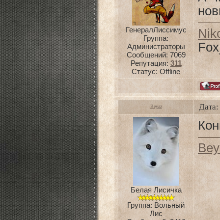
нов
ГенералЛиссимус
Nik
Группа:
Fox
Администраторы
Сообщений:
7069
Репутация:
311
Статус:
Offline
Дата:
Beyaz
Кон
Bey
Белая Лисичка
Группа: Вольный
Лис