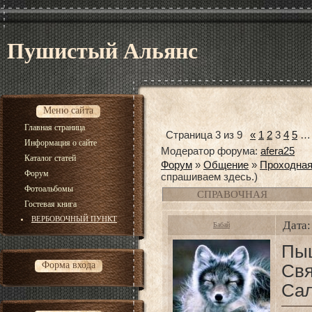
Пушистый Альянс
Меню сайта
Главная страница
Страница
3
из
9
«
1
2
3
4
5
…
Информация о сайте
Модератор форума:
afera25
Каталог статей
Форум
»
Общение
»
Проходна
Форум
спрашиваем здесь.)
Фотоальбомы
СПРАВОЧНАЯ
Гостевая книга
ВЕРБОВОЧНЫЙ ПУНКТ
Дата:
Бабай
Пы
Форма входа
Свя
Сал