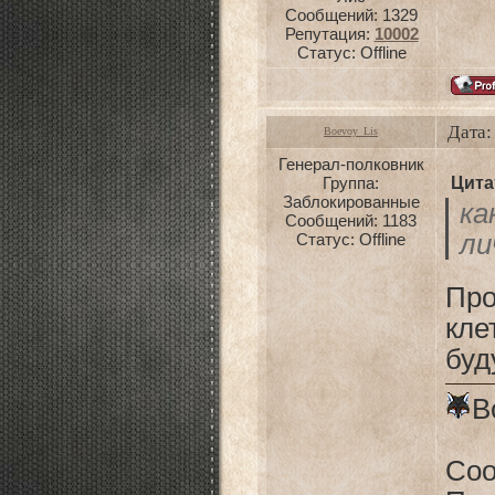
Сообщений:
1329
Репутация:
10002
Статус:
Offline
Дата:
Boevoy_Lis
Генерал-полковник
Цита
Группа:
Заблокированные
к
Сообщений:
1183
ли
Статус:
Offline
Пр
кле
буд
B
Соо