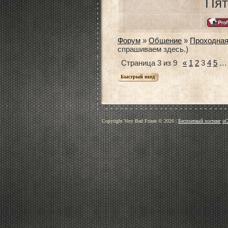
Пят
Форум
»
Общение
»
Проходна
спрашиваем здесь.)
Страница
3
из
9
«
1
2
3
4
5
…
Copyright Very Bad Foxes © 2026
|
Бесплатный хостинг
uC