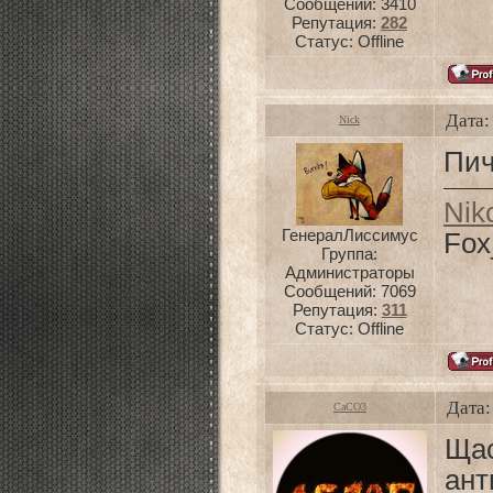
Сообщений:
3410
Репутация:
282
Статус:
Offline
Дата:
Nick
Пи
Nik
ГенералЛиссимус
Fox
Группа:
Администраторы
Сообщений:
7069
Репутация:
311
Статус:
Offline
Дата:
CaCO3
Ща
ант