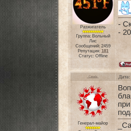
- С
Разжигатель
- 2
Группа: Вольный
Лис
Сообщений:
2459
Репутация:
181
Статус:
Offline
Дата:
_Canada_
Воп
бла
пр
под
Генерал-майор
_Ca