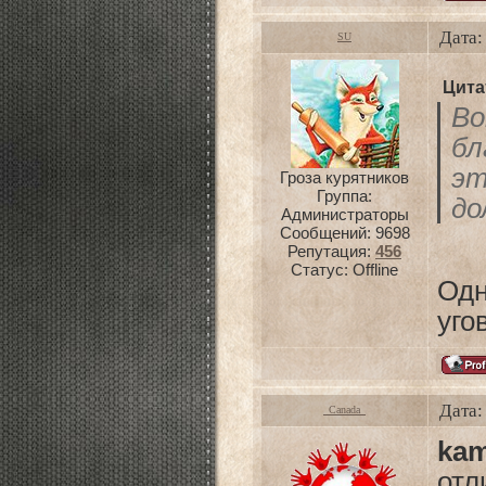
Дата:
SU
Цита
Во
бл
э
Гроза курятников
Группа:
до
Администраторы
Сообщений:
9698
Репутация:
456
Статус:
Offline
Од
уго
Дата:
_Canada_
kam
отл