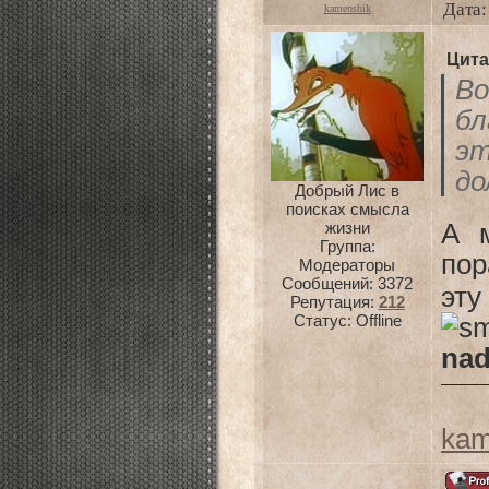
Дата:
kamenshik
Цита
Во
б
э
до
Добрый Лис в
поисках смысла
жизни
А 
Группа:
пор
Модераторы
Сообщений:
3372
эту
Репутация:
212
Статус:
Offline
nad
kam