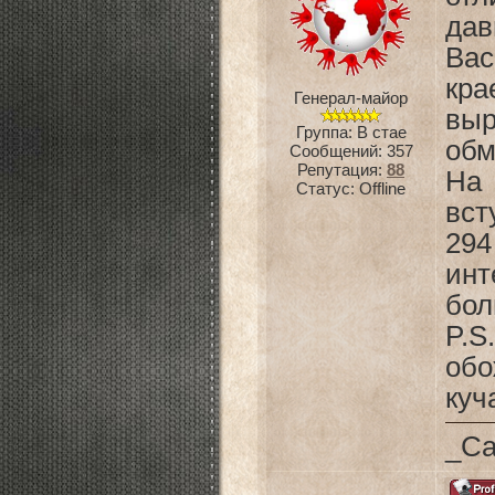
дав
Вас
кр
Генерал-майор
вы
Группа: В стае
обм
Сообщений:
357
Репутация:
88
На
Статус:
Offline
вст
294
ин
бол
P.
обо
куч
_Ca