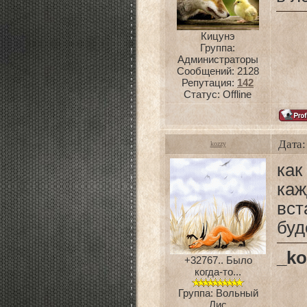
Кицунэ
Группа:
Администраторы
Сообщений:
2128
Репутация:
142
Статус:
Offline
Дата:
kozzy
как
ка
вст
буд
_ko
+32767.. Было
когда-то...
Группа: Вольный
Лис