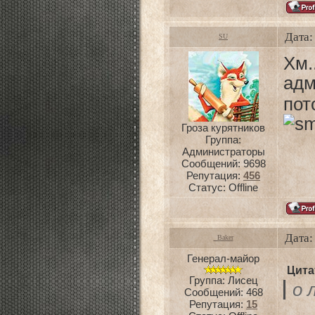
Дата:
SU
Хм.
ад
пот
Гроза курятников
Группа:
Администраторы
Сообщений:
9698
Репутация:
456
Статус:
Offline
Дата:
_Baker
Генерал-майор
Цита
Группа: Лисец
о 
Сообщений:
468
Репутация:
15