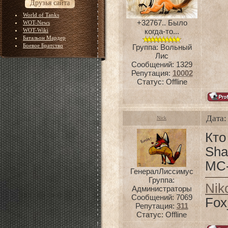
Друзья сайта
World of Tanks
+32767.. Было
WOT-News
WOT-Wiki
когда-то...
Батальон Мардер
Боевое Братство
Группа: Вольный
Лис
Сообщений:
1329
Репутация:
10002
Статус:
Offline
Дата:
Nick
Кт
Sha
МС
ГенералЛиссимус
Группа:
Nik
Администраторы
Сообщений:
7069
Fox
Репутация:
311
Статус:
Offline