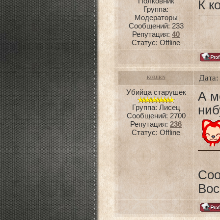
Полковник
К к
Группа:
Модераторы
Сообщений:
233
Репутация:
40
Статус:
Offline
Дата:
K03JIRN
Убийца старушек
А м
Группа: Лисец
ниб
Сообщений:
2700
Репутация:
236
Статус:
Offline
Со
Вос