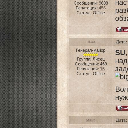
нас
Сообщений:
9698
Репутация:
456
раз
Статус:
Offline
обз
Дата:
_Baker
Генерал-майор
SU
Группа: Лисец
над
Сообщений:
468
зад
Репутация:
15
Статус:
Offline
Вол
нуж
Дата:
Shougn