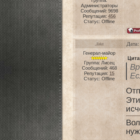
Группа:
Администраторы
Сообщений:
9698
Репутация:
456
Статус:
Offline
Дата:
_Baker
Генерал-майор
Цита
Группа: Лисец
Вр
Сообщений:
468
Репутация:
15
Ес
Статус:
Offline
От
Эти
исч
Вол
нуж