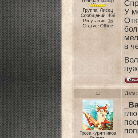
Генерал-майор
Спр
Группа: Лисец
У м
Сообщений:
468
От
Репутация:
15
Статус:
Offline
бо
мел
в ч
Вол
нуж
Дата:
SU
_Ba
глю
по
поп
Гроза курятников