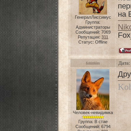
пер
на 
ГенералЛиссимус
Группа:
Nik
Администраторы
Сообщений:
7069
Fox
Репутация:
311
Статус:
Offline
Дата:
Kohlenklaw
Дру
Koh
Человек-невидимка
Группа: В стае
Сообщений:
6794