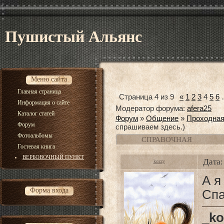
Пушистый Альянс
Меню сайта
Главная страница
Страница
4
из
9
«
1
2
3
4
5
6
Информация о сайте
Модератор форума:
afera25
Каталог статей
Форум
»
Общение
»
Проходна
Форум
спрашиваем здесь.)
Фотоальбомы
СПРАВОЧНАЯ
Гостевая книга
ВЕРБОВОЧНЫЙ ПУНКТ
Дата:
kozzy
А я
Форма входа
Сп
_ko