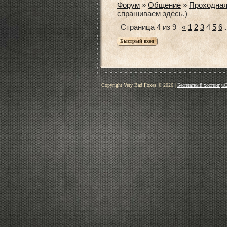
Форум
»
Общение
»
Проходна
спрашиваем здесь.)
Страница
4
из
9
«
1
2
3
4
5
6
Copyright Very Bad Foxes © 2026
|
Бесплатный хостинг
uC