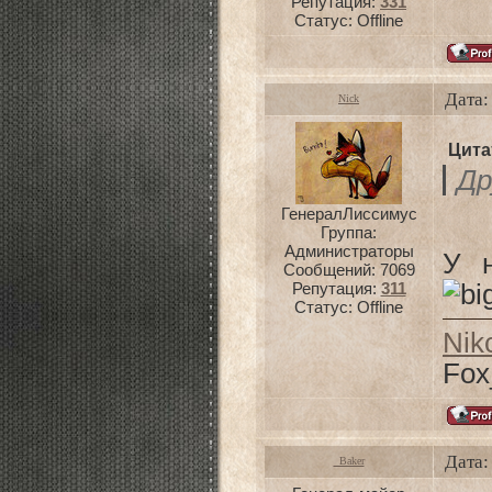
Репутация:
331
Статус:
Offline
Дата:
Nick
Цита
Др
ГенералЛиссимус
Группа:
Администраторы
У н
Сообщений:
7069
Репутация:
311
Статус:
Offline
Nik
Fox
Дата:
_Baker