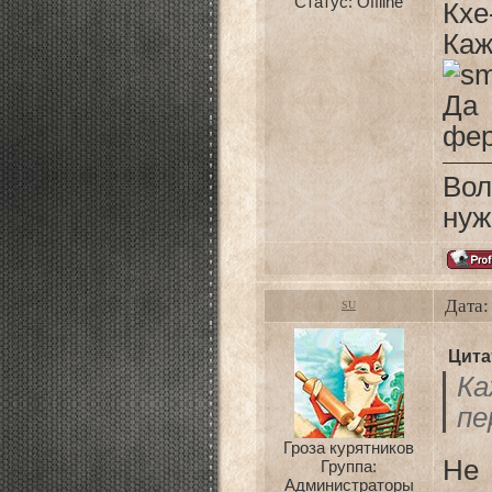
Статус:
Offline
Кхе-
Каж
Да 
фер
Вол
нуж
Дата:
SU
Цита
К
пе
Гроза курятников
Не
Группа:
Администраторы