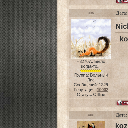
Дата:
kozzy
Nic
_ko
+32767.. Было
когда-то...
Группа: Вольный
Лис
Сообщений:
1329
Репутация:
10002
Статус:
Offline
Дата:
Nick
koz